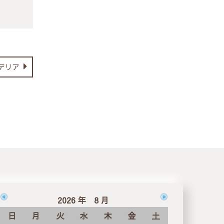
デリア
2026 年 8 月
日
月
火
水
木
金
土