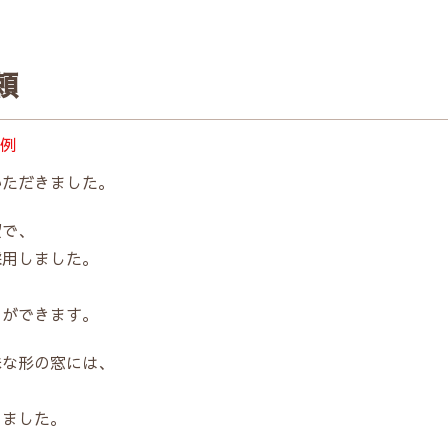
頼
例
いただきました。
望で、
採用しました。
とができます。
殊な形の窓には、
、
りました。